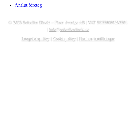
Anslut företag
© 2025 Solceller Direkt – Fixer Sverige AB | VAT SE559091203501
|
info@solcellerdirekt.se
Integritetspolicy
|
Cookiepolicy
|
Hantera inställningar