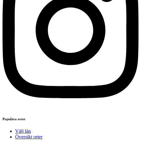
Populära orter
Välj län
Översikt orter