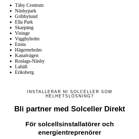
Täby Centrum
Näsbypark
Gribbylund
Ella Park
Skarpäng
Visinge
Viggbyholm
Ensta
Hägerneholm
Kanalvägen
Roslags-Näsby
Lahäll
Eriksberg
INSTALLERAR NI SOLCELLER SOM
HELHETSLÖSNING?
Bli partner med Solceller Direkt
För solcellsinstallatörer och
energientreprenörer