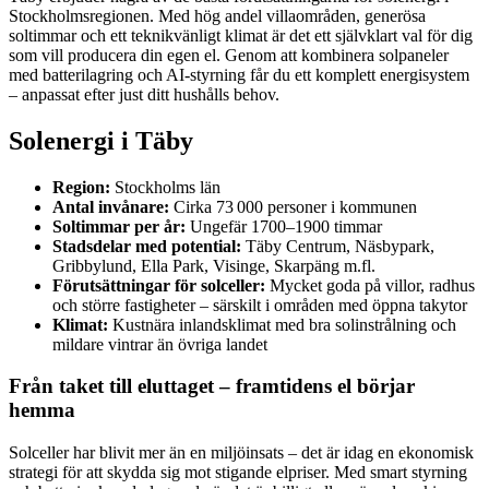
Stockholmsregionen. Med hög andel villaområden, generösa
soltimmar och ett teknikvänligt klimat är det ett självklart val för dig
som vill producera din egen el. Genom att kombinera solpaneler
med batterilagring och AI-styrning får du ett komplett energisystem
– anpassat efter just ditt hushålls behov.
Solenergi i Täby
Region:
Stockholms län
Antal invånare:
Cirka 73 000 personer i kommunen
Soltimmar per år:
Ungefär 1700–1900 timmar
Stadsdelar med potential:
Täby Centrum, Näsbypark,
Gribbylund, Ella Park, Visinge, Skarpäng m.fl.
Förutsättningar för solceller:
Mycket goda på villor, radhus
och större fastigheter – särskilt i områden med öppna takytor
Klimat:
Kustnära inlandsklimat med bra solinstrålning och
mildare vintrar än övriga landet
Från taket till eluttaget – framtidens el börjar
hemma
Solceller har blivit mer än en miljöinsats – det är idag en ekonomisk
strategi för att skydda sig mot stigande elpriser. Med smart styrning