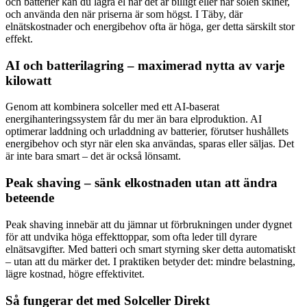
och batterier kan du lagra el när det är billigt eller när solen skiner,
och använda den när priserna är som högst. I Täby, där
elnätskostnader och energibehov ofta är höga, ger detta särskilt stor
effekt.
AI och batterilagring – maximerad nytta av varje
kilowatt
Genom att kombinera solceller med ett AI-baserat
energihanteringssystem får du mer än bara elproduktion. AI
optimerar laddning och urladdning av batterier, förutser hushållets
energibehov och styr när elen ska användas, sparas eller säljas. Det
är inte bara smart – det är också lönsamt.
Peak shaving – sänk elkostnaden utan att ändra
beteende
Peak shaving innebär att du jämnar ut förbrukningen under dygnet
för att undvika höga effekttoppar, som ofta leder till dyrare
elnätsavgifter. Med batteri och smart styrning sker detta automatiskt
– utan att du märker det. I praktiken betyder det: mindre belastning,
lägre kostnad, högre effektivitet.
Så fungerar det med Solceller Direkt