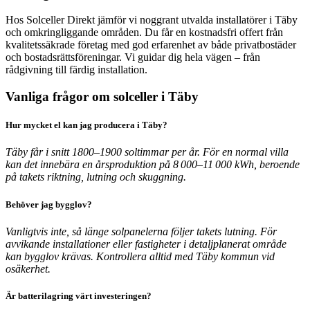
Hos Solceller Direkt jämför vi noggrant utvalda installatörer i Täby
och omkringliggande områden. Du får en kostnadsfri offert från
kvalitetssäkrade företag med god erfarenhet av både privatbostäder
och bostadsrättsföreningar. Vi guidar dig hela vägen – från
rådgivning till färdig installation.
Vanliga frågor om solceller i Täby
Hur mycket el kan jag producera i Täby?
Täby får i snitt 1800–1900 soltimmar per år. För en normal villa
kan det innebära en årsproduktion på 8 000–11 000 kWh, beroende
på takets riktning, lutning och skuggning.
Behöver jag bygglov?
Vanligtvis inte, så länge solpanelerna följer takets lutning. För
avvikande installationer eller fastigheter i detaljplanerat område
kan bygglov krävas. Kontrollera alltid med Täby kommun vid
osäkerhet.
Är batterilagring värt investeringen?