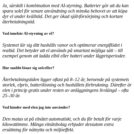
Ja, särskilt i kombination med AI-styrning. Batterier gör att du kan
spara solel för senare användning och minska behovet av att köpa
dyr el under kvällstid. Det ger ökad självförsörjning och kortare
återbetalningstid.
Vad innebär AI-styrning av el?
Systemet lär sig ditt hushålls vanor och optimerar energiflödet i
realtid. Det betyder att el används på smartast möjliga sätt – till
exempel genom att ladda elbil eller batteri under lågprisperioder.
Hur snabbt lönar sig solceller?
Återbetalningstiden ligger oftast på 8–12 år, beroende på systemets
storlek, elpris, batterilösning och hushållets förbrukning. Därefter är
elen i princip gratis under resten av anläggningens livslängd – ofta
25–30 år.
Vad händer med elen jag inte använder?
Den matas ut på elnätet automatiskt, och du får betalt för varje
kilowattimme. Många elnätsbolag erbjuder dessutom extra
ersättning för nätnytta och miljöeffekt.