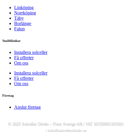
Linköping
Norrköping
Täby
Borlänge
Falun
Snabblänkar
Installera solceller
Få offerter
Om oss
Installera solceller
Få offerter
Om oss
Företag
Anslut företag
© 2025 Solceller Direkt – Fixer Sverige AB | VAT SE559091203501
|
info@solcellerdirekt.se