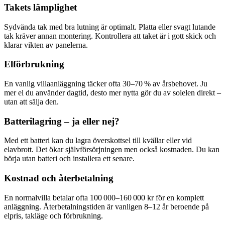
Takets lämplighet
Sydvända tak med bra lutning är optimalt. Platta eller svagt lutande
tak kräver annan montering. Kontrollera att taket är i gott skick och
klarar vikten av panelerna.
Elförbrukning
En vanlig villaanläggning täcker ofta 30–70 % av årsbehovet. Ju
mer el du använder dagtid, desto mer nytta gör du av solelen direkt –
utan att sälja den.
Batterilagring – ja eller nej?
Med ett batteri kan du lagra överskottsel till kvällar eller vid
elavbrott. Det ökar självförsörjningen men också kostnaden. Du kan
börja utan batteri och installera ett senare.
Kostnad och återbetalning
En normalvilla betalar ofta 100 000–160 000 kr för en komplett
anläggning. Återbetalningstiden är vanligen 8–12 år beroende på
elpris, takläge och förbrukning.