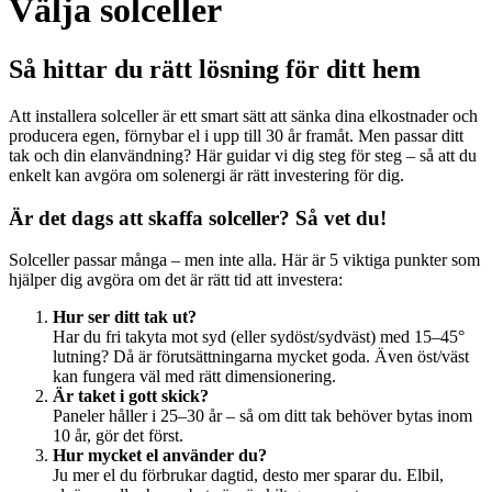
Välja solceller
Så hittar du rätt lösning för ditt hem
Att installera solceller är ett smart sätt att sänka dina elkostnader och
producera egen, förnybar el i upp till 30 år framåt. Men passar ditt
tak och din elanvändning? Här guidar vi dig steg för steg – så att du
enkelt kan avgöra om solenergi är rätt investering för dig.
Är det dags att skaffa solceller? Så vet du!
Solceller passar många – men inte alla. Här är 5 viktiga punkter som
hjälper dig avgöra om det är rätt tid att investera:
Hur ser ditt tak ut?
Har du fri takyta mot syd (eller sydöst/sydväst) med 15–45°
lutning? Då är förutsättningarna mycket goda. Även öst/väst
kan fungera väl med rätt dimensionering.
Är taket i gott skick?
Paneler håller i 25–30 år – så om ditt tak behöver bytas inom
10 år, gör det först.
Hur mycket el använder du?
Ju mer el du förbrukar dagtid, desto mer sparar du. Elbil,