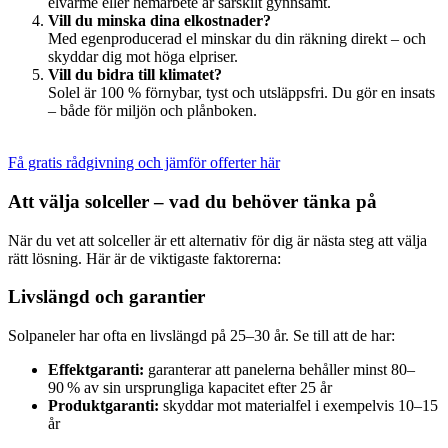
elvärme eller hemarbete är särskilt gynnsamt.
Vill du minska dina elkostnader?
Med egenproducerad el minskar du din räkning direkt – och
skyddar dig mot höga elpriser.
Vill du bidra till klimatet?
Solel är 100 % förnybar, tyst och utsläppsfri. Du gör en insats
– både för miljön och plånboken.
Få gratis rådgivning och jämför offerter här
Att välja solceller – vad du behöver tänka på
När du vet att solceller är ett alternativ för dig är nästa steg att välja
rätt lösning. Här är de viktigaste faktorerna:
Livslängd och garantier
Solpaneler har ofta en livslängd på 25–30 år. Se till att de har:
Effektgaranti:
garanterar att panelerna behåller minst 80–
90 % av sin ursprungliga kapacitet efter 25 år
Produktgaranti:
skyddar mot materialfel i exempelvis 10–15
år