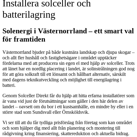
Installera solceller och
batterilagring
Solenergi i Västernorrland – ett smart val
för framtiden
Västernorrland bjuder på både kustnära landskap och djupa skogar –
och allt fler hushåll och fastighetsägare i området upptäcker
fördelarna med att producera sin egen el med hjälp av solceller. Trots
att länet har en nordlig placering i landet, är solinstrålningen god nog
för att göra solkraft till ett lönsamt och hållbart alternativ, särskilt
med dagens teknikutveckling och möjlighet till energilagring i
batteri.
Genom Solceller Direkt får du hjälp att hitta erfarna installatörer som
är vana vid just de förutsättningar som gäller i den här delen av
landet – oavsett om du bor i ett kustsamhälle, en mindre by eller i en
större stad som Sundsvall eller Örnsköldsvik.
Vi ser till att du får tydliga prisförslag från företag som kan området
och som hjälper dig med allt från planering och montering till
rådgivning kring finansiering, skattereduktion och aktuella bidrag.