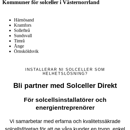
Kommuner för solceller i Västernorrland
Härnösand
Kramfors
Sollefteå
Sundsvall
Timrå
Ånge
Örnsköldsvik
INSTALLERAR NI SOLCELLER SOM
HELHETSLÖSNING?
Bli partner med Solceller Direkt
För solcellsinstallatörer och
energientreprenörer
Vi samarbetar med erfarna och kvalitetssäkrade
solcellsföretag för att ge våra kunder en trygg, enkel