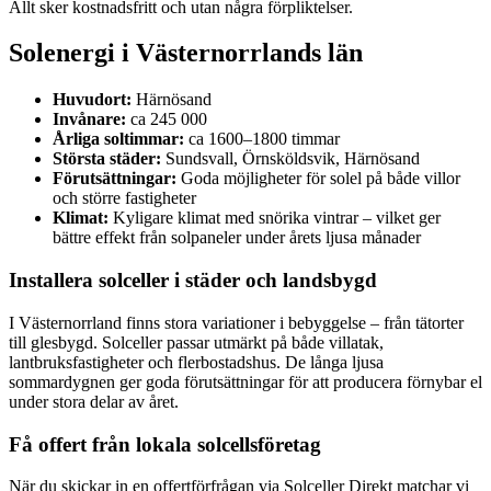
Allt sker kostnadsfritt och utan några förpliktelser.
Solenergi i Västernorrlands län
Huvudort:
Härnösand
Invånare:
ca 245 000
Årliga soltimmar:
ca 1600–1800 timmar
Största städer:
Sundsvall, Örnsköldsvik, Härnösand
Förutsättningar:
Goda möjligheter för solel på både villor
och större fastigheter
Klimat:
Kyligare klimat med snörika vintrar – vilket ger
bättre effekt från solpaneler under årets ljusa månader
Installera solceller i städer och landsbygd
I Västernorrland finns stora variationer i bebyggelse – från tätorter
till glesbygd. Solceller passar utmärkt på både villatak,
lantbruksfastigheter och flerbostadshus. De långa ljusa
sommardygnen ger goda förutsättningar för att producera förnybar el
under stora delar av året.
Få offert från lokala solcellsföretag
När du skickar in en offertförfrågan via Solceller Direkt matchar vi