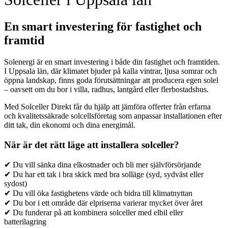
En smart investering för fastighet och
framtid
Solenergi är en smart investering i både din fastighet och framtiden.
I Uppsala län, där klimatet bjuder på kalla vintrar, ljusa somrar och
öppna landskap, finns goda förutsättningar att producera egen solel
– oavsett om du bor i villa, radhus, lantgård eller flerbostadshus.
Med Solceller Direkt får du hjälp att jämföra offerter från erfarna
och kvalitetssäkrade solcellsföretag som anpassar installationen efter
ditt tak, din ekonomi och dina energimål.
När är det rätt läge att installera solceller?
✔ Du vill sänka dina elkostnader och bli mer självförsörjande
✔ Du har ett tak i bra skick med bra solläge (syd, sydväst eller
sydost)
✔ Du vill öka fastighetens värde och bidra till klimatnyttan
✔ Du bor i ett område där elpriserna varierar mycket över året
✔ Du funderar på att kombinera solceller med elbil eller
batterilagring