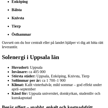
Enköping
Bålsta
Knivsta
Tierp
Östhammar
Oavsett om du bor centralt eller på landet hjälper vi dig att hitta rätt
leverantör.
Solenergi i Uppsala län
Huvudort:
Uppsala
Invånare:
ca 405 000
Största städer:
Uppsala, Enköping, Knivsta, Tierp
Soltimmar per år:
ca 1 700–1 900
Klimat:
Kallt vinterhalvår, mild sommar – god effekt under
april–september
Känd för:
Uppsala universitet, domkyrkan, studentliv och
kunskapsstad
Begär offert – snabbt, enkelt och kostnadsfritt