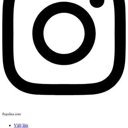
Populära orter
Välj län