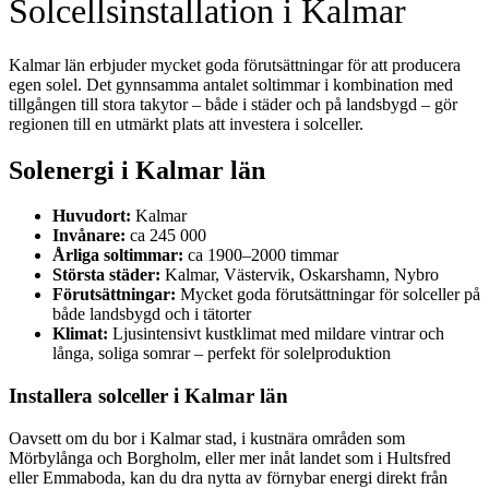
Solcellsinstallation i Kalmar
Kalmar län erbjuder mycket goda förutsättningar för att producera
egen solel. Det gynnsamma antalet soltimmar i kombination med
tillgången till stora takytor – både i städer och på landsbygd – gör
regionen till en utmärkt plats att investera i solceller.
Solenergi i Kalmar län
Huvudort:
Kalmar
Invånare:
ca 245 000
Årliga soltimmar:
ca 1900–2000 timmar
Största städer:
Kalmar, Västervik, Oskarshamn, Nybro
Förutsättningar:
Mycket goda förutsättningar för solceller på
både landsbygd och i tätorter
Klimat:
Ljusintensivt kustklimat med mildare vintrar och
långa, soliga somrar – perfekt för solelproduktion
Installera solceller i Kalmar län
Oavsett om du bor i Kalmar stad, i kustnära områden som
Mörbylånga och Borgholm, eller mer inåt landet som i Hultsfred
eller Emmaboda, kan du dra nytta av förnybar energi direkt från