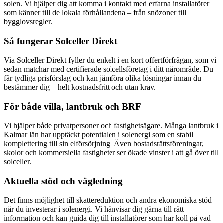
solen. Vi hjälper dig att komma i kontakt med erfarna installatörer
som känner till de lokala förhållandena – från snözoner till
bygglovsregler.
Så fungerar Solceller Direkt
Via Solceller Direkt fyller du enkelt i en kort offertförfrågan, som vi
sedan matchar med certifierade solcellsföretag i ditt närområde. Du
får tydliga prisförslag och kan jämföra olika lösningar innan du
bestämmer dig – helt kostnadsfritt och utan krav.
För både villa, lantbruk och BRF
Vi hjälper både privatpersoner och fastighetsägare. Många lantbruk i
Kalmar län har upptäckt potentialen i solenergi som en stabil
komplettering till sin elförsörjning. Även bostadsrättsföreningar,
skolor och kommersiella fastigheter ser ökade vinster i att gå över till
solceller.
Aktuella stöd och vägledning
Det finns möjlighet till skattereduktion och andra ekonomiska stöd
när du investerar i solenergi. Vi hänvisar dig gärna till rätt
information och kan guida dig till installatörer som har koll på vad