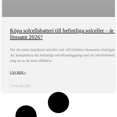
Köpa solcellsbatteri till befintliga solceller – är 
lönsamt 2026?
Har du redan installerat solceller och vill förbättra ekonomin ytterligare
Att komplettera din befintliga solcellsanläggning med ett solcellsbatteri 
idag en av de mest effektiva
LÄS MER »
13 februari 2026