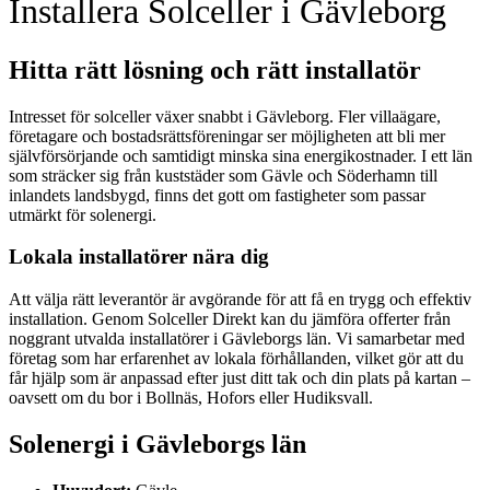
Installera Solceller i Gävleborg
Hitta rätt lösning och rätt installatör
Intresset för solceller växer snabbt i Gävleborg. Fler villaägare,
företagare och bostadsrättsföreningar ser möjligheten att bli mer
självförsörjande och samtidigt minska sina energikostnader. I ett län
som sträcker sig från kuststäder som Gävle och Söderhamn till
inlandets landsbygd, finns det gott om fastigheter som passar
utmärkt för solenergi.
Lokala installatörer nära dig
Att välja rätt leverantör är avgörande för att få en trygg och effektiv
installation. Genom Solceller Direkt kan du jämföra offerter från
noggrant utvalda installatörer i Gävleborgs län. Vi samarbetar med
företag som har erfarenhet av lokala förhållanden, vilket gör att du
får hjälp som är anpassad efter just ditt tak och din plats på kartan –
oavsett om du bor i Bollnäs, Hofors eller Hudiksvall.
Solenergi i Gävleborgs län