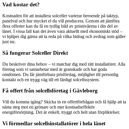
Vad kostar det?
Kostnaden för att installera solceller varierar beroende på taktyp,
panelval och hur mycket el du vill producera. Genom att jämföra
flera offerter kan du få en tydlig bild av prisnivåerna i din del av
länet. I vissa fall kan det även vara aktuellt med ekonomiskt stöd –
vi hjälper dig gärna att ta reda på vilka bidrag och avdrag som gäller
just nu.
Så fungerar Solceller Direkt
Du beskriver dina behov – vi matchar dig med rätt installatörer. Alla
företag som vi samarbetar med är granskade och har goda
omdömen. Du får jämförbara prisförslag, möjlighet till personlig
kontakt och en trygg väg till ett färdigt solcellssystem.
Få offert från solcellsföretag i Gävleborg
Vill du komma igång? Skicka in en offertförfrågan och få hjälp att ta
nästa steg mot en grönare och mer kostnadseffektiv
energiförsörjning. Det är enkelt, tryggt och helt utan förpliktelser.
Vi förmedlar solcellsinstallatörer i hela länet