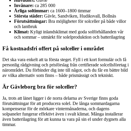
Huvudort:
Gävle
Invånare:
ca 285 000
Årliga soltimmar:
ca 1600–1800 timmar
Största städer:
Gävle, Sandviken, Hudiksvall, Bollnäs
Förutsättningar:
Bra möjligheter för solceller på både villor
och lantbruk
Klimat:
Kyligt inlandsklimat med goda solförhållanden vår
och sommar – utmärkt för solelproduktion och batterilagring
Få kostnadsfri offert på solceller i området
Det ska vara enkelt att ta första steget. Fyll i ett kort formulär och få
personlig rådgivning och prisförslag från certifierade solcellsföretag i
närområdet. Du förbinder dig inte till något, och du får en bättre bild
av vilka alternativ som finns – både prismässigt och tekniskt.
Är Gävleborg bra för solceller?
Ja, trots att länet ligger i de norra delarna av Sverige finns goda
förutsättningar för att producera solel. De långa sommardagarna
kompenserar för de mörkare vintermånaderna, och dagens
solpaneler fungerar effektivt även i svalt klimat. Många installerar
även batterilagring för att kunna ta vara på sin el under dygnets alla
timmar.