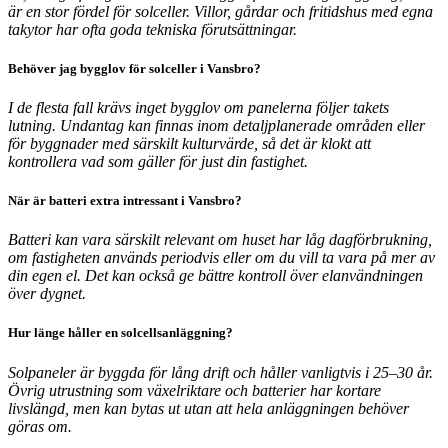
är en stor fördel för solceller. Villor, gårdar och fritidshus med egna
takytor har ofta goda tekniska förutsättningar.
Behöver jag bygglov för solceller i Vansbro?
I de flesta fall krävs inget bygglov om panelerna följer takets
lutning. Undantag kan finnas inom detaljplanerade områden eller
för byggnader med särskilt kulturvärde, så det är klokt att
kontrollera vad som gäller för just din fastighet.
När är batteri extra intressant i Vansbro?
Batteri kan vara särskilt relevant om huset har låg dagförbrukning,
om fastigheten används periodvis eller om du vill ta vara på mer av
din egen el. Det kan också ge bättre kontroll över elanvändningen
över dygnet.
Hur länge håller en solcellsanläggning?
Solpaneler är byggda för lång drift och håller vanligtvis i 25–30 år.
Övrig utrustning som växelriktare och batterier har kortare
livslängd, men kan bytas ut utan att hela anläggningen behöver
göras om.