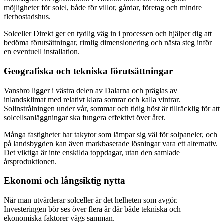
möjligheter för solel, både för villor, gårdar, företag och mindre
flerbostadshus.
Solceller Direkt ger en tydlig väg in i processen och hjälper dig att
bedöma förutsättningar, rimlig dimensionering och nästa steg inför
en eventuell installation.
Geografiska och tekniska förutsättningar
Vansbro ligger i västra delen av Dalarna och präglas av
inlandsklimat med relativt klara somrar och kalla vintrar.
Solinstrålningen under vår, sommar och tidig höst är tillräcklig för att
solcellsanläggningar ska fungera effektivt över året.
Många fastigheter har takytor som lämpar sig väl för solpaneler, och
på landsbygden kan även markbaserade lösningar vara ett alternativ.
Det viktiga är inte enskilda toppdagar, utan den samlade
årsproduktionen.
Ekonomi och långsiktig nytta
När man utvärderar solceller är det helheten som avgör.
Investeringen bör ses över flera år där både tekniska och
ekonomiska faktorer vägs samman.