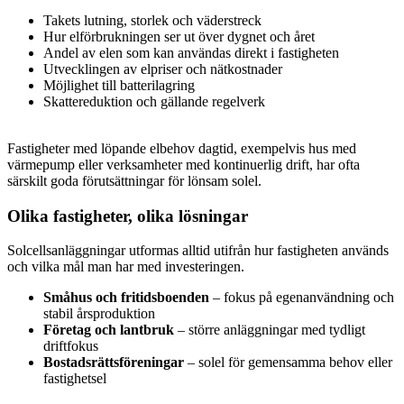
Takets lutning, storlek och väderstreck
Hur elförbrukningen ser ut över dygnet och året
Andel av elen som kan användas direkt i fastigheten
Utvecklingen av elpriser och nätkostnader
Möjlighet till batterilagring
Skattereduktion och gällande regelverk
Fastigheter med löpande elbehov dagtid, exempelvis hus med
värmepump eller verksamheter med kontinuerlig drift, har ofta
särskilt goda förutsättningar för lönsam solel.
Olika fastigheter, olika lösningar
Solcellsanläggningar utformas alltid utifrån hur fastigheten används
och vilka mål man har med investeringen.
Småhus och fritidsboenden
– fokus på egenanvändning och
stabil årsproduktion
Företag och lantbruk
– större anläggningar med tydligt
driftfokus
Bostadsrättsföreningar
– solel för gemensamma behov eller
fastighetsel