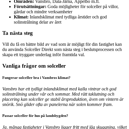
Områden:
Vansbro, Dala-Järna, Äppelbo m.fl.
Förutsättningar:
Goda möjligheter för solceller på villor,
gårdar och mindre verksamheter
Klimat:
Inlandsklimat med tydliga årstider och god
solinstrålning delar av året
Ta nästa steg
Vill du få en bättre bild av vad som är möjligt för din fastighet kan
du använda Solceller Direkt som nästa steg i beslutsprocessen och
skapa ett tryggare underlag inför framtida val.
Vanliga frågor om solceller
Fungerar solceller bra i Vansbros klimat?
Vansbro har ett tydligt inlandsklimat med kalla vintrar och god
solinstrålning under vår och sommar. Med rätt taklutning och
placering kan solceller ge stabil årsproduktion, även om vintern är
snörik. Snö glider ofta av panelerna när solen kommer fram.
Passar solceller för hus på landsbygden?
Ja, många fastigheter i Vansbro ligger fritt med låg skuggning, vilket