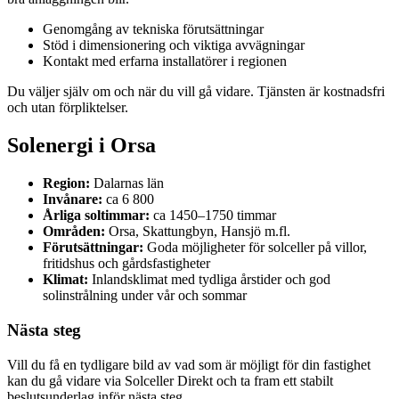
Genomgång av tekniska förutsättningar
Stöd i dimensionering och viktiga avvägningar
Kontakt med erfarna installatörer i regionen
Du väljer själv om och när du vill gå vidare. Tjänsten är kostnadsfri
och utan förpliktelser.
Solenergi i Orsa
Region:
Dalarnas län
Invånare:
ca 6 800
Årliga soltimmar:
ca 1450–1750 timmar
Områden:
Orsa, Skattungbyn, Hansjö m.fl.
Förutsättningar:
Goda möjligheter för solceller på villor,
fritidshus och gårdsfastigheter
Klimat:
Inlandsklimat med tydliga årstider och god
solinstrålning under vår och sommar
Nästa steg
Vill du få en tydligare bild av vad som är möjligt för din fastighet
kan du gå vidare via Solceller Direkt och ta fram ett stabilt
beslutsunderlag inför nästa steg.