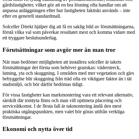
gårdsfastigheter, vilket gör att en bra lösning ofta handlar om att
anpassa anläggningen efter hur fastigheten faktiskt används – inte
efter en generell standardmall.
Solceller Direkt hjälper dig att få en saklig bild av förutsättningarna,
förstå vilka val som påverkar resultatet mest och komma vidare med
ett tryggare beslutsunderlag.
Förutsättningar som avgör mer än man tror
När man bedömer möjligheten att installera solceller är takets
förutsättningar det första som behöver granskas: väderstreck,
lutning, yta och skuggning. I områden med mer vegetation och gles
bebyggelse blir skuggning från träd ofta en viktigare faktor än i tät
stadsmiljö, och bör därför bedömas tidigt.
För vissa fastigheter kan markmontering vara ett relevant alternativ,
särskilt där tomtyta finns och man vill optimera placering och
serviceåtkomst. I de flesta fall är takmontering ändå den mest
praktiska utgångspunkten, men valet bör göras utifrån verkliga
förutsättningar.
Ekonomi och nytta över tid