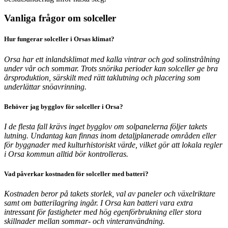
Vanliga frågor om solceller
Hur fungerar solceller i Orsas klimat?
Orsa har ett inlandsklimat med kalla vintrar och god solinstrålning
under vår och sommar. Trots snörika perioder kan solceller ge bra
årsproduktion, särskilt med rätt taklutning och placering som
underlättar snöavrinning.
Behöver jag bygglov för solceller i Orsa?
I de flesta fall krävs inget bygglov om solpanelerna följer takets
lutning. Undantag kan finnas inom detaljplanerade områden eller
för byggnader med kulturhistoriskt värde, vilket gör att lokala regler
i Orsa kommun alltid bör kontrolleras.
Vad påverkar kostnaden för solceller med batteri?
Kostnaden beror på takets storlek, val av paneler och växelriktare
samt om batterilagring ingår. I Orsa kan batteri vara extra
intressant för fastigheter med hög egenförbrukning eller stora
skillnader mellan sommar- och vinteranvändning.