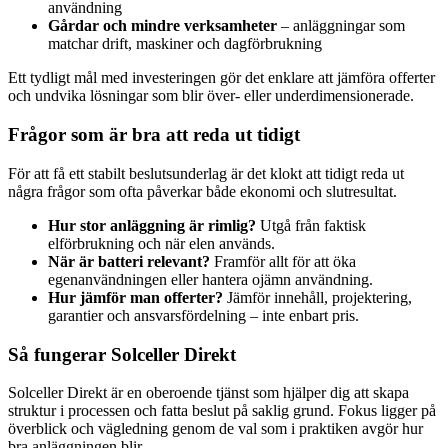
användning
Gårdar och mindre verksamheter
– anläggningar som
matchar drift, maskiner och dagförbrukning
Ett tydligt mål med investeringen gör det enklare att jämföra offerter
och undvika lösningar som blir över- eller underdimensionerade.
Frågor som är bra att reda ut tidigt
För att få ett stabilt beslutsunderlag är det klokt att tidigt reda ut
några frågor som ofta påverkar både ekonomi och slutresultat.
Hur stor anläggning är rimlig?
Utgå från faktisk
elförbrukning och när elen används.
När är batteri relevant?
Framför allt för att öka
egenanvändningen eller hantera ojämn användning.
Hur jämför man offerter?
Jämför innehåll, projektering,
garantier och ansvarsfördelning – inte enbart pris.
Så fungerar Solceller Direkt
Solceller Direkt är en oberoende tjänst som hjälper dig att skapa
struktur i processen och fatta beslut på saklig grund. Fokus ligger på
överblick och vägledning genom de val som i praktiken avgör hur
bra anläggningen blir.