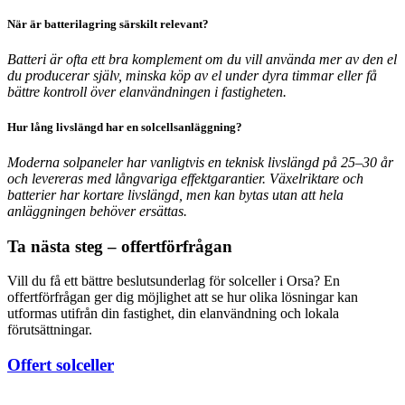
När är batterilagring särskilt relevant?
Batteri är ofta ett bra komplement om du vill använda mer av den el
du producerar själv, minska köp av el under dyra timmar eller få
bättre kontroll över elanvändningen i fastigheten.
Hur lång livslängd har en solcellsanläggning?
Moderna solpaneler har vanligtvis en teknisk livslängd på 25–30 år
och levereras med långvariga effektgarantier. Växelriktare och
batterier har kortare livslängd, men kan bytas utan att hela
anläggningen behöver ersättas.
Ta nästa steg – offertförfrågan
Vill du få ett bättre beslutsunderlag för solceller i Orsa? En
offertförfrågan ger dig möjlighet att se hur olika lösningar kan
utformas utifrån din fastighet, din elanvändning och lokala
förutsättningar.
Offert solceller