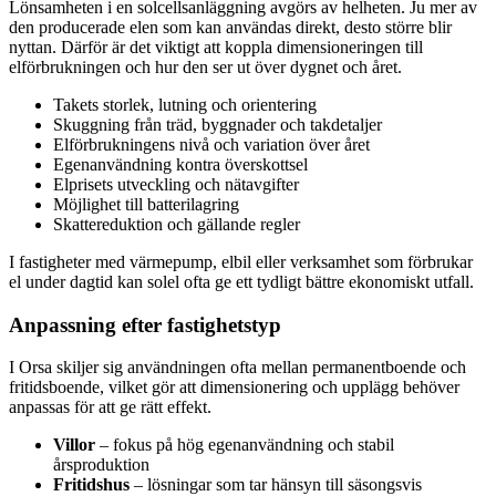
Lönsamheten i en solcellsanläggning avgörs av helheten. Ju mer av
den producerade elen som kan användas direkt, desto större blir
nyttan. Därför är det viktigt att koppla dimensioneringen till
elförbrukningen och hur den ser ut över dygnet och året.
Takets storlek, lutning och orientering
Skuggning från träd, byggnader och takdetaljer
Elförbrukningens nivå och variation över året
Egenanvändning kontra överskottsel
Elprisets utveckling och nätavgifter
Möjlighet till batterilagring
Skattereduktion och gällande regler
I fastigheter med värmepump, elbil eller verksamhet som förbrukar
el under dagtid kan solel ofta ge ett tydligt bättre ekonomiskt utfall.
Anpassning efter fastighetstyp
I Orsa skiljer sig användningen ofta mellan permanentboende och
fritidsboende, vilket gör att dimensionering och upplägg behöver
anpassas för att ge rätt effekt.
Villor
– fokus på hög egenanvändning och stabil
årsproduktion
Fritidshus
– lösningar som tar hänsyn till säsongsvis