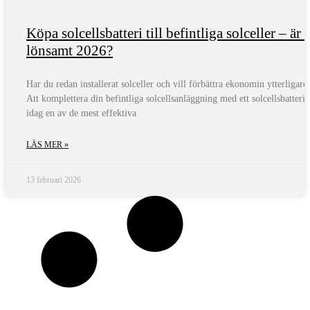
Köpa solcellsbatteri till befintliga solceller – är 
lönsamt 2026?
Har du redan installerat solceller och vill förbättra ekonomin ytterligare
Att komplettera din befintliga solcellsanläggning med ett solcellsbatteri 
idag en av de mest effektiva
LÄS MER »
13 februari 2026