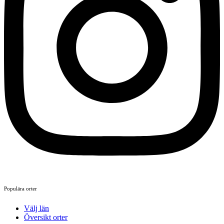
Populära orter
Välj län
Översikt orter